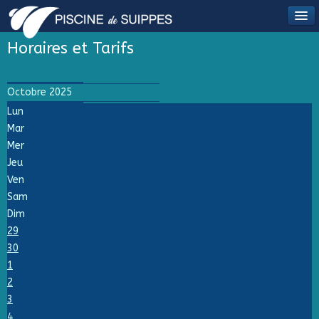
Horaires et Tarifs
Octobre 2025
Lun
Mar
Mer
Jeu
Ven
Sam
Dim
29
30
1
2
3
4