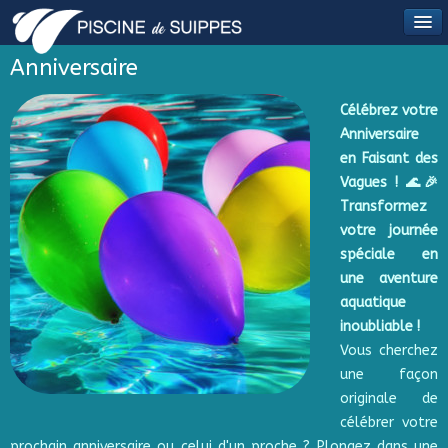
Anniversaire
Célébrez votre
Anniversaire
en Faisant des
Vagues ! 🌊🎉
Transformez
votre journée
spéciale en
une aventure
aquatique
inoubliable !
Vous cherchez
une façon
originale de
célébrer votre
prochain anniversaire ou celui d'un proche ? Plongez dans une