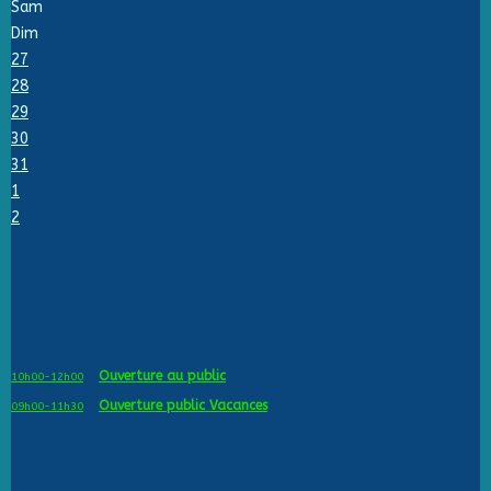
Sam
Dim
27
28
29
30
31
1
2
Ouverture au public
10h00-12h00
Ouverture public Vacances
09h00-11h30