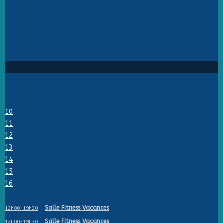
10
11
12
13
14
15
16
Salle Fitness Vacances
12h00-19h30
Salle Fitness Vacances
12h00-19h30