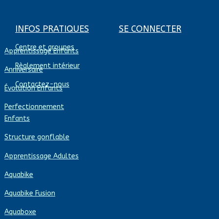
INFOS PRATIQUES
SE CONNECTER
Centre et groupes
Apprentissage Enfants
Règlement intérieur
Anniversaire
Contactez-nous
Évolution Enfants
Perfectionnement
Enfants
Structure gonflable
Apprentissage Adultes
Aquabike
Aquabike Fusion
Aquaboxe